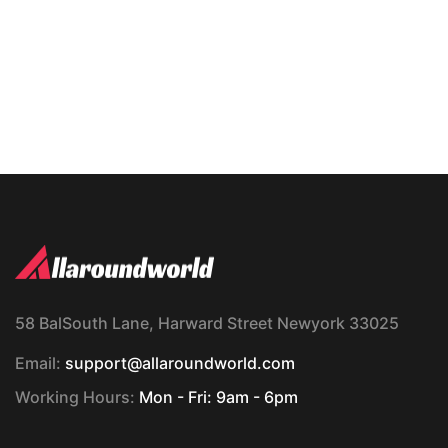
58 BalSouth Lane, Harward Street Newyork 33025
Email:
support@allaroundworld.com
Working Hours:
Mon - Fri: 9am - 6pm